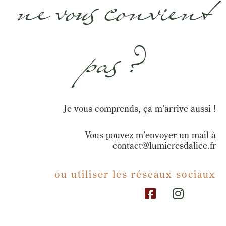
ne vous convient
pas ?
Je vous comprends, ça m’arrive aussi !
Vous pouvez m’envoyer un mail à
contact@lumieresdalice.fr
ou utiliser les réseaux sociaux
F
I
a
n
c
s
e
t