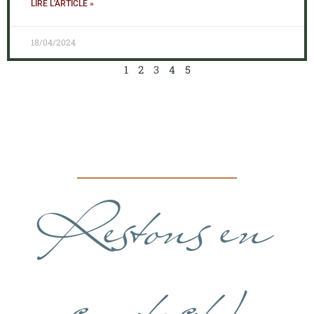
LIRE L'ARTICLE »
18/04/2024
1
2
3
4
5
Restons en